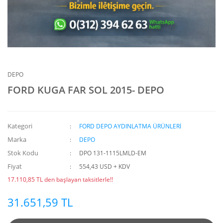
ÖN TAKIM
ÖN TAKIM
ÖN TAKIM
ÖN TAKIM
ÖN TAKIM
ÖN TAKIM
FAR SİNYAL STOP
ÖN TAKIM
ÖN TAKIM
ÖN TAKIM
ÖN TAKIM
ÖN TAKIM
ÖN TAKIM
ÖN TAKIM
ÖN TAKIM
ÖN TAKIM
ÖN TAKIM
ÖN TAKIM
ÖN TAKIM
ÖN TAKIM
ÖN TAKIM
ÖN TAKIM
ÖN TAKIM
ÖN TAKIM
ÖN TAKIM
ÖN TAKIM
ÖN TAKIM
ÖN TAKIM
ÖN TAKIM
ÖN TAKIM
DEPO
FORD KUGA FAR SOL 2015- DEPO
Kategori
FORD DEPO AYDINLATMA ÜRÜNLERİ
Marka
DEPO
Stok Kodu
DPO 131-1115LMLD-EM
Fiyat
554,43 USD + KDV
17.110,85 TL den başlayan taksitlerle!!
31.651,59 TL