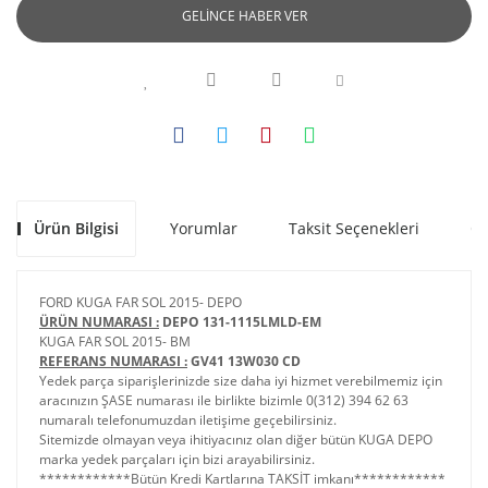
GELİNCE HABER VER
Ürün Bilgisi
Yorumlar
Taksit Seçenekleri
Ön
FORD KUGA FAR SOL 2015- DEPO
ÜRÜN NUMARASI :
DEPO 131-1115LMLD-EM
KUGA FAR SOL 2015- BM
REFERANS NUMARASI :
GV41 13W030 CD
Yedek parça siparişlerinizde size daha iyi hizmet verebilmemiz için
aracınızın ŞASE numarası ile birlikte bizimle 0(312) 394 62 63
numaralı telefonumuzdan iletişime geçebilirsiniz.
Sitemizde olmayan veya ihitiyacınız olan diğer bütün KUGA DEPO
marka yedek parçaları için bizi arayabilirsiniz.
************Bütün Kredi Kartlarına TAKSİT imkanı************