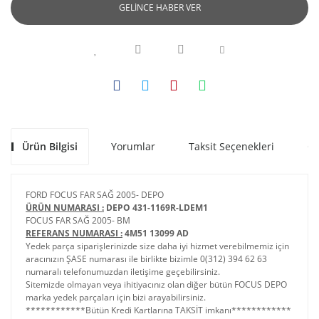
GELİNCE HABER VER
Ürün Bilgisi
Yorumlar
Taksit Seçenekleri
Ön
FORD FOCUS FAR SAĞ 2005- DEPO
ÜRÜN NUMARASI :
DEPO 431-1169R-LDEM1
FOCUS FAR SAĞ 2005- BM
REFERANS NUMARASI :
4M51 13099 AD
Yedek parça siparişlerinizde size daha iyi hizmet verebilmemiz için
aracınızın ŞASE numarası ile birlikte bizimle 0(312) 394 62 63
numaralı telefonumuzdan iletişime geçebilirsiniz.
Sitemizde olmayan veya ihitiyacınız olan diğer bütün FOCUS DEPO
marka yedek parçaları için bizi arayabilirsiniz.
************Bütün Kredi Kartlarına TAKSİT imkanı************