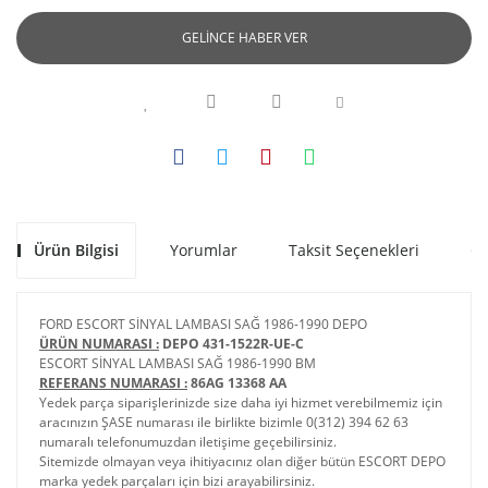
GELİNCE HABER VER
Ürün Bilgisi
Yorumlar
Taksit Seçenekleri
Ön
FORD ESCORT SİNYAL LAMBASI SAĞ 1986-1990 DEPO
ÜRÜN NUMARASI :
DEPO 431-1522R-UE-C
ESCORT SİNYAL LAMBASI SAĞ 1986-1990 BM
REFERANS NUMARASI :
86AG 13368 AA
Yedek parça siparişlerinizde size daha iyi hizmet verebilmemiz için
aracınızın ŞASE numarası ile birlikte bizimle 0(312) 394 62 63
numaralı telefonumuzdan iletişime geçebilirsiniz.
Sitemizde olmayan veya ihitiyacınız olan diğer bütün ESCORT DEPO
marka yedek parçaları için bizi arayabilirsiniz.