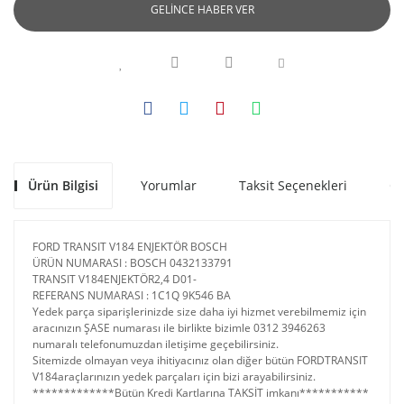
GELİNCE HABER VER
Ürün Bilgisi
Yorumlar
Taksit Seçenekleri
Ön
FORD TRANSIT V184 ENJEKTÖR BOSCH
ÜRÜN NUMARASI : BOSCH 0432133791
TRANSIT V184ENJEKTÖR2,4 D01-
REFERANS NUMARASI : 1C1Q 9K546 BA
Yedek parça siparişlerinizde size daha iyi hizmet verebilmemiz için
aracınızın ŞASE numarası ile birlikte bizimle 0312 3946263
numaralı telefonumuzdan iletişime geçebilirsiniz.
Sitemizde olmayan veya ihitiyacınız olan diğer bütün FORDTRANSIT
V184araçlarınızın yedek parçaları için bizi arayabilirsiniz.
*************Bütün Kredi Kartlarına TAKSİT imkanı***********