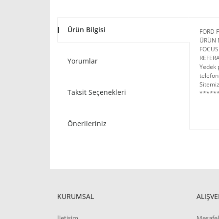
Ürün Bilgisi
FORD F
ÜRÜN 
FOCUS
REFER
Yorumlar
Yedek p
telefon
Sitemiz
Taksit Seçenekleri
******
Önerileriniz
KURUMSAL
ALIŞVE
İletişim
Mesafel