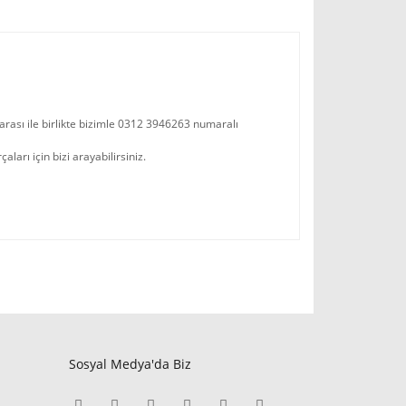
arası ile birlikte bizimle 0312 3946263 numaralı
arı için bizi arayabilirsiniz.
Sosyal Medya'da Biz