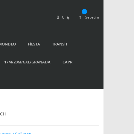
Giriş
Sepetim
MONDEO
FİESTA
TRANSİT
17M/20M/GXL/GRANADA
CAPRİ
SCH