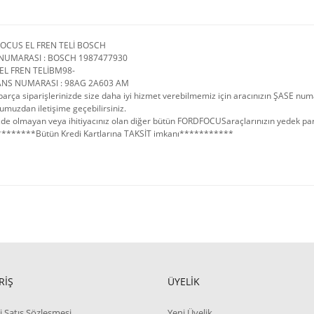
OCUS EL FREN TELİ BOSCH
NUMARASI : BOSCH 1987477930
EL FREN TELİBM98-
ANS NUMARASI : 98AG 2A603 AM
arça siparişlerinizde size daha iyi hizmet verebilmemiz için aracınızın ŞASE num
umuzdan iletişime geçebilirsiniz.
de olmayan veya ihitiyacınız olan diğer bütün FORDFOCUSaraçlarınızın yedek parçal
*******Bütün Kredi Kartlarına TAKSİT imkanı***********
RİŞ
ÜYELİK
i Satış Sözleşmesi
Yeni Üyelik