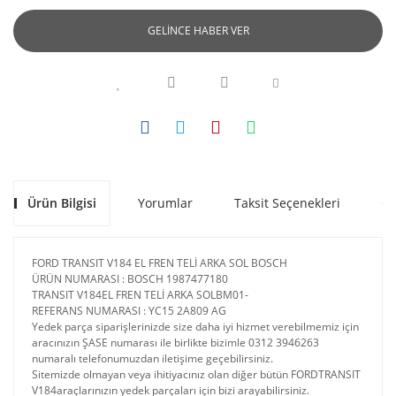
GELİNCE HABER VER
Ürün Bilgisi
Yorumlar
Taksit Seçenekleri
Ön
FORD TRANSIT V184 EL FREN TELİ ARKA SOL BOSCH
ÜRÜN NUMARASI : BOSCH 1987477180
TRANSIT V184EL FREN TELİ ARKA SOLBM01-
REFERANS NUMARASI : YC15 2A809 AG
Yedek parça siparişlerinizde size daha iyi hizmet verebilmemiz için
aracınızın ŞASE numarası ile birlikte bizimle 0312 3946263
numaralı telefonumuzdan iletişime geçebilirsiniz.
Sitemizde olmayan veya ihitiyacınız olan diğer bütün FORDTRANSIT
V184araçlarınızın yedek parçaları için bizi arayabilirsiniz.