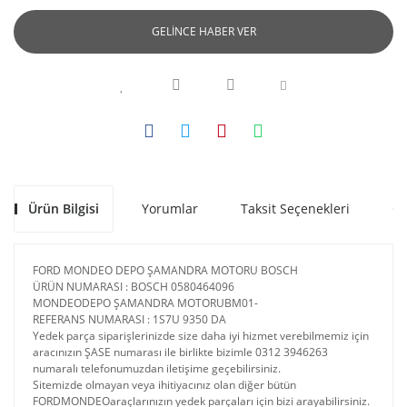
GELİNCE HABER VER
Ürün Bilgisi
Yorumlar
Taksit Seçenekleri
Ön
FORD MONDEO DEPO ŞAMANDRA MOTORU BOSCH
ÜRÜN NUMARASI : BOSCH 0580464096
MONDEODEPO ŞAMANDRA MOTORUBM01-
REFERANS NUMARASI : 1S7U 9350 DA
Yedek parça siparişlerinizde size daha iyi hizmet verebilmemiz için
aracınızın ŞASE numarası ile birlikte bizimle 0312 3946263
numaralı telefonumuzdan iletişime geçebilirsiniz.
Sitemizde olmayan veya ihitiyacınız olan diğer bütün
FORDMONDEOaraçlarınızın yedek parçaları için bizi arayabilirsiniz.