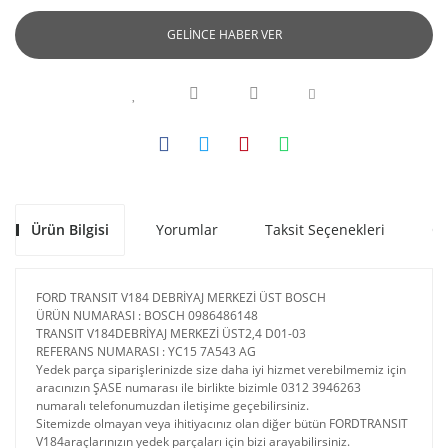
GELİNCE HABER VER
Ürün Bilgisi
Yorumlar
Taksit Seçenekleri
Ön
FORD TRANSIT V184 DEBRİYAJ MERKEZİ ÜST BOSCH
ÜRÜN NUMARASI : BOSCH 0986486148
TRANSIT V184DEBRİYAJ MERKEZİ ÜST2,4 D01-03
REFERANS NUMARASI : YC15 7A543 AG
Yedek parça siparişlerinizde size daha iyi hizmet verebilmemiz için
aracınızın ŞASE numarası ile birlikte bizimle 0312 3946263
numaralı telefonumuzdan iletişime geçebilirsiniz.
Sitemizde olmayan veya ihitiyacınız olan diğer bütün FORDTRANSIT
V184araçlarınızın yedek parçaları için bizi arayabilirsiniz.