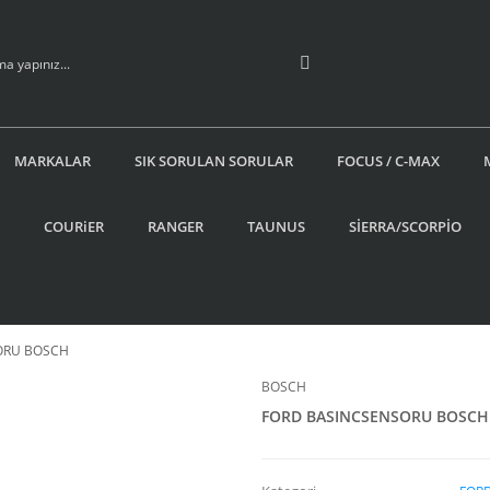
MARKALAR
SIK SORULAN SORULAR
FOCUS / C-MAX
COURiER
RANGER
TAUNUS
SİERRA/SCORPİO
ORU BOSCH
BOSCH
FORD BASINCSENSORU BOSCH