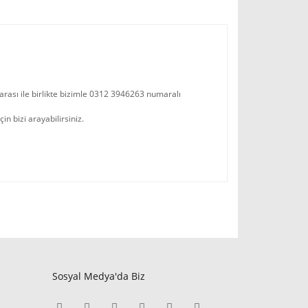
arası ile birlikte bizimle 0312 3946263 numaralı
n bizi arayabilirsiniz.
Sosyal Medya'da Biz