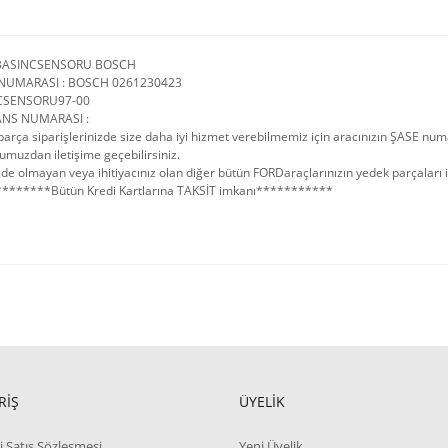
BASINCSENSORU BOSCH
NUMARASI : BOSCH 0261230423
CSENSORU97-00
ANS NUMARASI :
arça siparişlerinizde size daha iyi hizmet verebilmemiz için aracınızın ŞASE num
umuzdan iletişime geçebilirsiniz.
de olmayan veya ihitiyacınız olan diğer bütün FORDaraçlarınızın yedek parçaları içi
*******Bütün Kredi Kartlarına TAKSİT imkanı***********
RİŞ
ÜYELİK
i Satış Sözleşmesi
Yeni Üyelik