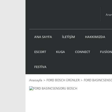
ANA SAYFA
İLETİŞİM
HAKKIMIZDA
ESCORT
KUGA
CONNECT
FUSİON
FESTİVA
Anasayfa
FORD BOSCH ÜRÜNLER
FORD BASINCSENS