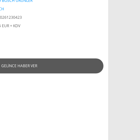
D BOSCH ÜRÜNLER
CH
0261230423
5 EUR + KDV
GELİNCE HABER VER