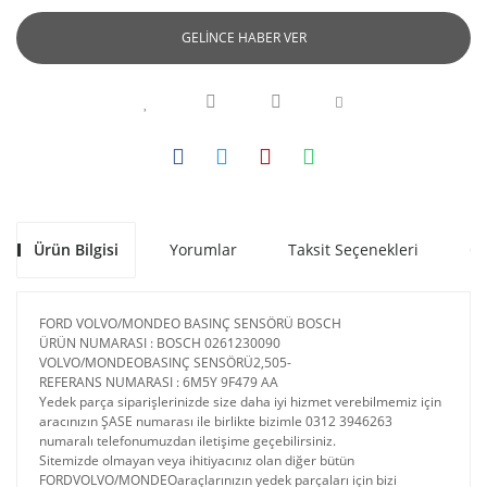
GELİNCE HABER VER
Ürün Bilgisi
Yorumlar
Taksit Seçenekleri
Ön
FORD VOLVO/MONDEO BASINÇ SENSÖRÜ BOSCH
ÜRÜN NUMARASI : BOSCH 0261230090
VOLVO/MONDEOBASINÇ SENSÖRÜ2,505-
REFERANS NUMARASI : 6M5Y 9F479 AA
Yedek parça siparişlerinizde size daha iyi hizmet verebilmemiz için
aracınızın ŞASE numarası ile birlikte bizimle 0312 3946263
numaralı telefonumuzdan iletişime geçebilirsiniz.
Sitemizde olmayan veya ihitiyacınız olan diğer bütün
FORDVOLVO/MONDEOaraçlarınızın yedek parçaları için bizi