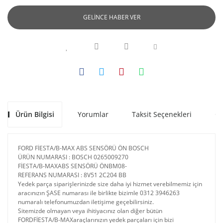
GELİNCE HABER VER
Ürün Bilgisi
Yorumlar
Taksit Seçenekleri
Ön
FORD FİESTA/B-MAX ABS SENSÖRÜ ÖN BOSCH
ÜRÜN NUMARASI : BOSCH 0265009270
FİESTA/B-MAXABS SENSÖRÜ ÖNBM08-
REFERANS NUMARASI : 8V51 2C204 BB
Yedek parça siparişlerinizde size daha iyi hizmet verebilmemiz için
aracınızın ŞASE numarası ile birlikte bizimle 0312 3946263
numaralı telefonumuzdan iletişime geçebilirsiniz.
Sitemizde olmayan veya ihitiyacınız olan diğer bütün
FORDFİESTA/B-MAXaraçlarınızın yedek parçaları için bizi